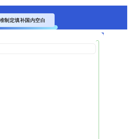
准制定填补国内空白