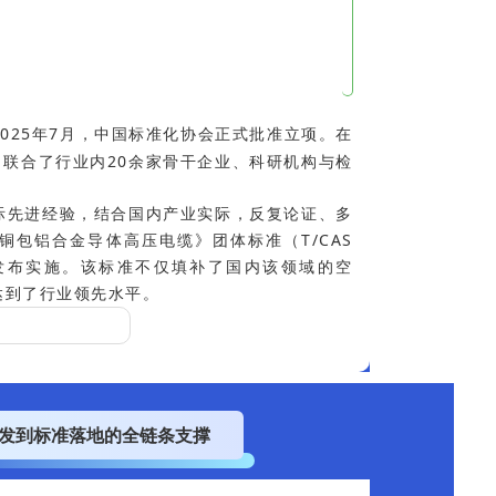
025年7月，中国标准化协会正式批准立项。在
联合了行业内20余家骨干企业、科研机构与检
际先进经验，结合国内产业实际，反复论证、多
包铝合金导体高压电缆》团体标准（T/CAS
日正式发布实施。该标准不仅填补了国内该领域的空
达到了行业领先水平。
发到标准落地的全链条支撑