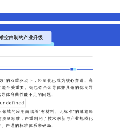
。
准空白制约产业升级
增效”的双重驱动下，轻量化已成为核心赛道。高
性能至关重要。
铜包铝合金导体兼具铜的优良导
铝导体弯曲性能不足的问题。
领域的应用面临着“有材料、无标准”的尴尬局
与质量标准，严重制约了技术创新与产业规模化
学、严谨的标准体系来破局。