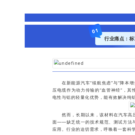
领行业标准化的新篇章
1
0
行业痛点：标
在新能源汽车“续航焦虑”与“降本
压电缆作为动力传输的“血管神经”，其
电性与铝的轻量化优势，能有效解决纯
然而，长期以来，该材料在汽车高压
面——缺乏统一的技术规范、测试方法
应用。行业的迫切需求，呼唤着一套科