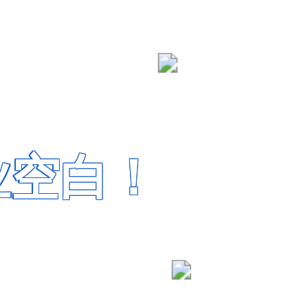
业空白！
金导体高压电缆》
落地！